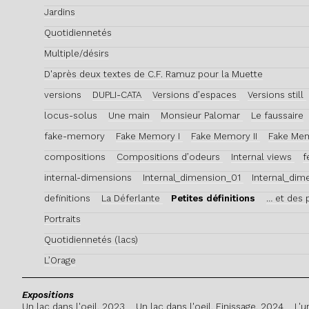
Jardins
Quotidiennetés
Multiple/désirs
D'après deux textes de C.F. Ramuz pour la Muette
versions
DUPLI-CATA
Versions d’espaces
Versions still
locus-solus
Une main
Monsieur Palomar
Le faussaire
fake-memory
Fake Memory I
Fake Memory II
Fake Mem
compositions
Compositions d’odeurs
Internal views
f
internal-dimensions
Internal_dimension_01
Internal_di
definitions
La Déferlante
Petites définitions
… et des
Portraits
Quotidiennetés (lacs)
L’Orage
Expositions
Un lac dans l'oeil. 2023
Un lac dans l'oeil. Finissage. 2024
L'u