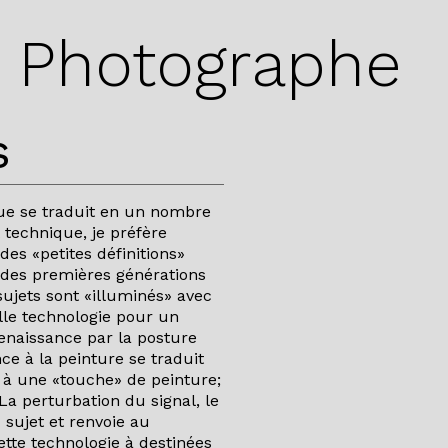
|
Photographe
s
ue se traduit en un nombre
 technique, je préfère
des «petites définitions»
s des premières générations
 sujets sont «illuminés» avec
le technologie pour un
renaissance par la posture
nce à la peinture se traduit
e à une «touche» de peinture;
La perturbation du signal, le
u sujet et renvoie au
ette technologie à destinées