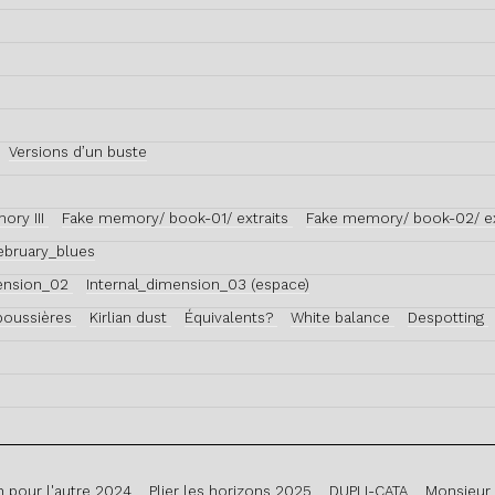
Versions d’un buste
ory III
Fake memory/ book-01/ extraits
Fake memory/ book-02/ ex
ebruary_blues
mension_02
Internal_dimension_03 (espace)
 poussières
Kirlian dust
Équivalents?
White balance
Despotting
n pour l'autre 2024
Plier les horizons 2025
DUPLI-CATA
Monsieur