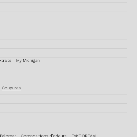
traits
My Michigan
Coupures
 Palomar
Compositions d’odeurs
FAKE DREAM